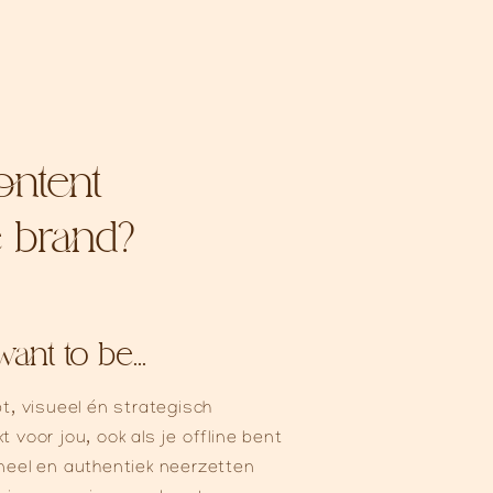
ontent
e brand?
nt to be...
t, visueel én strategisch​
voor jou, ook als je offline bent​​
neel en authentiek neerzetten