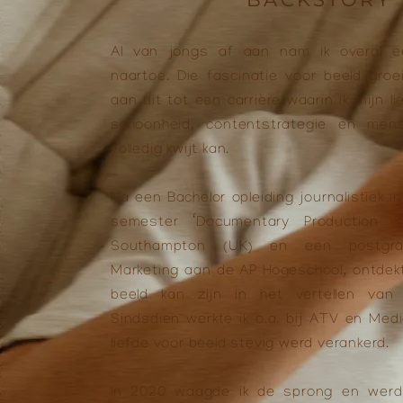
Al van jongs af aan nam ik overal 
naartoe. Die fascinatie voor beeld gro
aan uit tot een carrière waarin ik mijn li
schoonheid, contentstrategie en mense
volledig kwijt kan.
Na een Bachelor opleiding journalistiek 
semester ‘Documentary Production &
Southampton (UK) en een postgra
Marketing aan de AP Hogeschool, ontdekt
beeld kan zijn in het vertellen van 
Sindsdien werkte ik o.a. bij ATV en Med
liefde voor beeld stevig werd verankerd.
In 2020 waagde ik de sprong en werd i