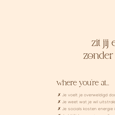
zit j
zonder 
where you´re at...
✗ Je voelt je overweldigd do
✗ Je weet wat je wil uitstra
​✗ Je socials kosten energie