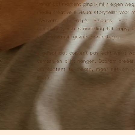
Vanaf dat moment ging ik mijn eigen weg 
media creative & visual storyteller voor m
d’Anvers en Philip's Biscuits. Van 
campaigns, van storytelling tot copy, a
vertrekt vanuit gevoel én strategie.
Ik geloof dat content pas echt werkt wa
verrast en blijft hangen. Daarom creëer
om content te maken, maar net om ve
leven.