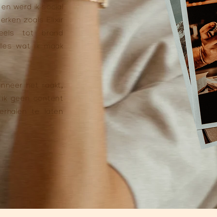
en werd ik social
erken zoals Elixir
reels tot brand
lles wat ik maak
nneer het raakt,
 ik geen content
rhalen te laten