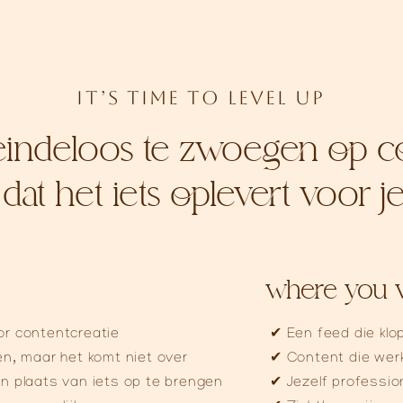
IT’S TIME TO LEVEL UP
ij eindeloos te zwoegen op c
dat het iets oplevert voor j
where you wa
or contentcreatie​
✔ Een feed die klop
len, maar het komt niet over
✔ Content die werkt 
 in plaats van iets op te brengen
✔ Jezelf professio