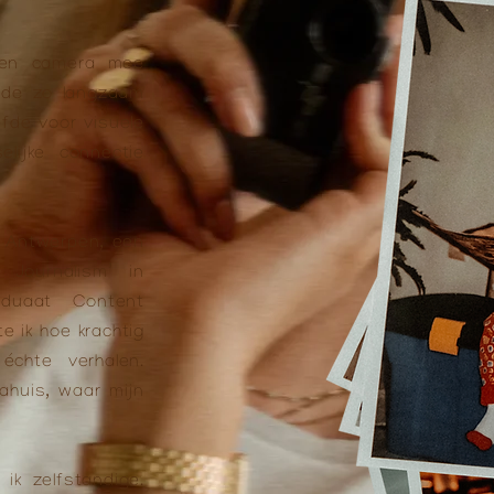
een camera mee
eide zo langzaam
efde voor visuele
lijke connectie
in Antwerpen, een
 Journalism’ in
duaat Content
e ik hoe krachtig
échte verhalen.
iahuis, waar mijn
k zelfstandige.